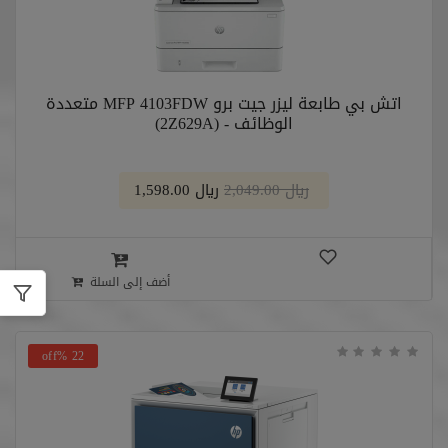
اتش بي طابعة ليزر جيت برو MFP 4103FDW متعددة
الوظائف - (2Z629A)
﷼ 2,049.00
﷼ 1,598.00
أضف إلى السلة
22 %off