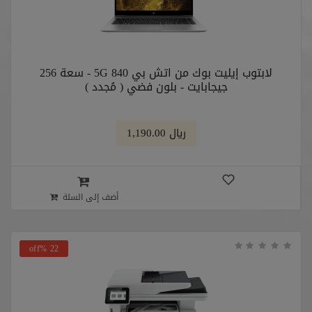
لابتوب إيليت بوك من اتش بي 840 5G - سعة 256
جيجابايت - بلون فضي ( مُجدد )
﷼ 1,190.00
أضف إلى السلة
22 %off