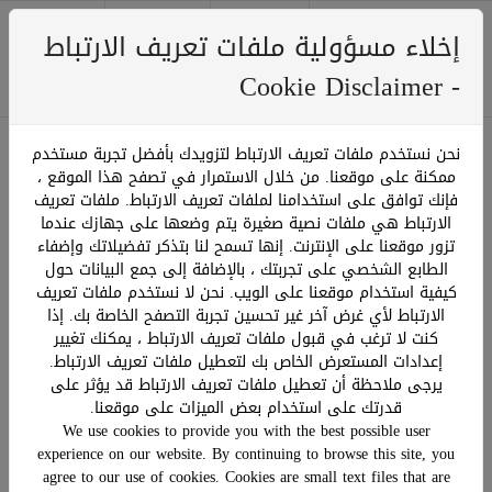
إخلاء مسؤولية ملفات تعريف الارتباط
0
Menu
﷼ 0.00
- Cookie Disclaimer
نحن نستخدم ملفات تعريف الارتباط لتزويدك بأفضل تجربة مستخدم
ممكنة على موقعنا. من خلال الاستمرار في تصفح هذا الموقع ،
ترتيب حسب:
فإنك توافق على استخدامنا لملفات تعريف الارتباط. ملفات تعريف
عرض:
صفحة 13 من 24
الارتباط هي ملفات نصية صغيرة يتم وضعها على جهازك عندما
تزور موقعنا على الإنترنت. إنها تسمح لنا بتذكر تفضيلاتك وإضفاء
الطابع الشخصي على تجربتك ، بالإضافة إلى جمع البيانات حول
كيفية استخدام موقعنا على الويب. نحن لا نستخدم ملفات تعريف
الارتباط لأي غرض آخر غير تحسين تجربة التصفح الخاصة بك. إذا
كنت لا ترغب في قبول ملفات تعريف الارتباط ، يمكنك تغيير
إعدادات المستعرض الخاص بك لتعطيل ملفات تعريف الارتباط.
يرجى ملاحظة أن تعطيل ملفات تعريف الارتباط قد يؤثر على
قدرتك على استخدام بعض الميزات على موقعنا.
We use cookies to provide you with the best possible user
experience on our website. By continuing to browse this site, you
agree to our use of cookies. Cookies are small text files that are