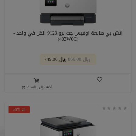
اتش بي طابعة اوفيس جت برو 9123 الكل في واحد -
(403W0C)
﷼ 866.00
﷼ 749.00
أضف إلى السلة
24 %off