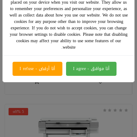
placed on your device when you visit our website. They allow us
to remember your preferences and personalize your experience, as
well as collect data about how you use our website. We do not use
cookies for any purpose other than to improve your browsing
experience. If you do not wish to accept cookies, you can change
اتش بي 938 مجموعة خراطيش طباعة حبر أصلية (4 قطع
your browser settings to disable cookies. Please note that disabling
متعدد الألوان)
cookies may affect your ability to use some features of our
website.
﷼ 552.00
أنا موافق - I agree
أنا أرفض - I refuse
5 %off