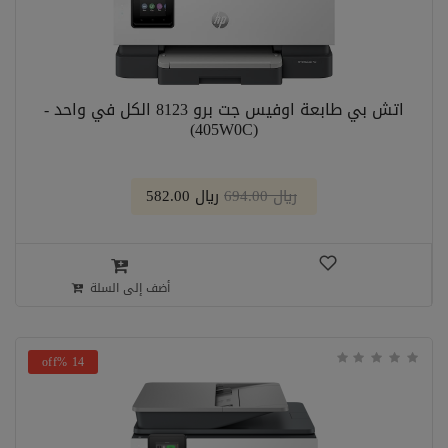
اتش بي طابعة اوفيس جت برو 8123 الكل في واحد -
(405W0C)
﷼ 694.00
﷼ 582.00
أضف إلى السلة
14 %off