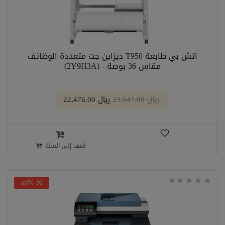
اتش بي طابعة T950 ديزاين جت متعددة الوظائف
مقاس 36 بوصة - (2Y9H3A)
﷼ 23,647.00
﷼ 22,476.00
أضف إلى السلة
36 %off