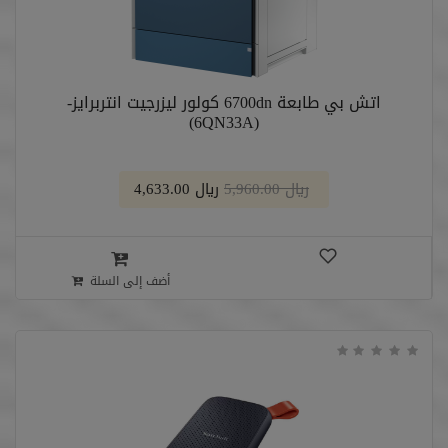
اتش بي طابعة 6700dn كولور ليزرجيت انتربرايز-
(6QN33A)
﷼ 5,960.00
﷼ 4,633.00
أضف إلى السلة