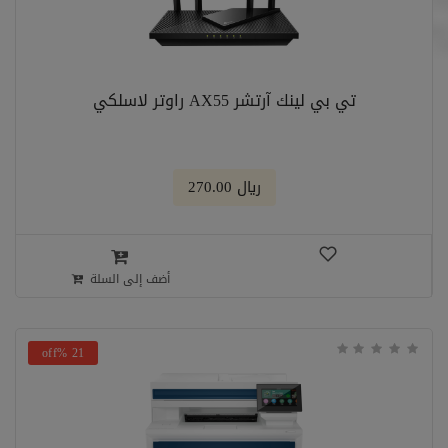
تي بي لينك آرتشر AX55 راوتر لاسلكي
﷼ 270.00
أضف إلى السلة
21 %off