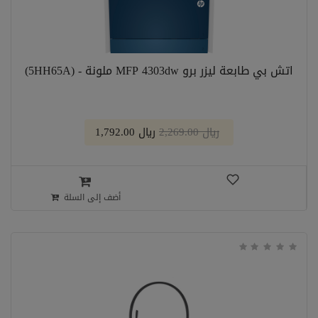
اتش بي طابعة ليزر برو MFP 4303dw ملونة - (5HH65A)
﷼ 2,269.00
﷼ 1,792.00
أضف إلى السلة