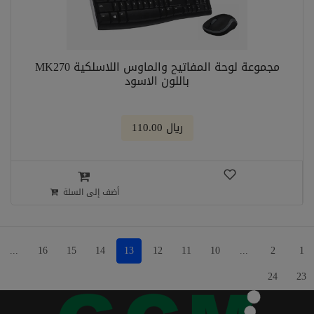
مجموعة لوحة المفاتيح والماوس اللاسلكية MK270
باللون الاسود
﷼ 110.00
أضف إلى السلة
...
16
15
14
13
12
11
10
...
2
1
24
23