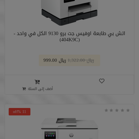
اتش بي طابعة اوفيس جت برو 9130 الكل في واحد -
(404K9C)
﷼ 1,322.00
﷼ 999.00
أضف إلى السلة
11 %off