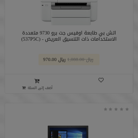
اتش بي طابعة اوفيس جت برو 9730 متعددة
الاستخدامات ذات التنسيق العريض - (537P5C)
﷼ 1,088.00
﷼ 970.00
أضف إلى السلة