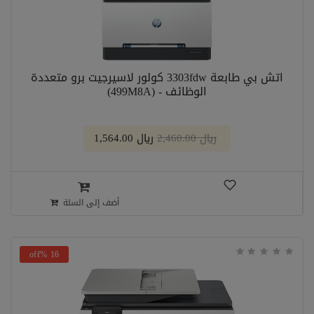
اتش بي طابعة 3303fdw كولور لاسيرجيت برو متعددة
الوظائف - (499M8A)
﷼ 2,460.00
﷼ 1,564.00
أضف إلى السلة
16 %off