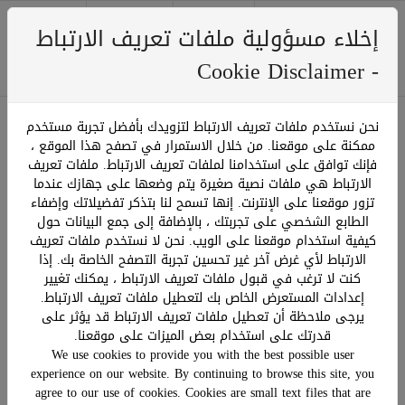
إخلاء مسؤولية ملفات تعريف الارتباط
0
Menu
﷼ 0.00
- Cookie Disclaimer
نحن نستخدم ملفات تعريف الارتباط لتزويدك بأفضل تجربة مستخدم
ممكنة على موقعنا. من خلال الاستمرار في تصفح هذا الموقع ،
ترتيب حسب:
فإنك توافق على استخدامنا لملفات تعريف الارتباط. ملفات تعريف
عرض:
صفحة 1 من 1
الارتباط هي ملفات نصية صغيرة يتم وضعها على جهازك عندما
تزور موقعنا على الإنترنت. إنها تسمح لنا بتذكر تفضيلاتك وإضفاء
الطابع الشخصي على تجربتك ، بالإضافة إلى جمع البيانات حول
كيفية استخدام موقعنا على الويب. نحن لا نستخدم ملفات تعريف
الارتباط لأي غرض آخر غير تحسين تجربة التصفح الخاصة بك. إذا
كنت لا ترغب في قبول ملفات تعريف الارتباط ، يمكنك تغيير
إعدادات المستعرض الخاص بك لتعطيل ملفات تعريف الارتباط.
يرجى ملاحظة أن تعطيل ملفات تعريف الارتباط قد يؤثر على
قدرتك على استخدام بعض الميزات على موقعنا.
We use cookies to provide you with the best possible user
experience on our website. By continuing to browse this site, you
agree to our use of cookies. Cookies are small text files that are