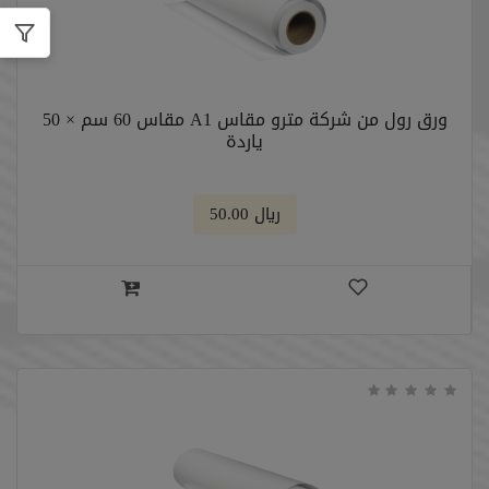
ورق رول من شركة مترو مقاس A1 مقاس 60 سم × 50
ياردة
﷼ 50.00