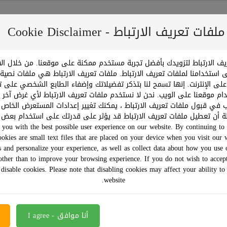
عريف الارتباط - Cookie Disclaimer
ف الارتباط لتزويدك بأفضل تجربة مستخدم ممكنة على موقعنا. من خلال ا
متجر
عرض خاص - باقات
*تخفيضات كبرى*
تتبع طلبك
ى استخدامنا لملفات تعريف الارتباط. ملفات تعريف الارتباط هي ملفات نصي
على الإنترنت. إنها تسمح لنا بتذكر تفضيلاتك وإضفاء الطابع الشخصي على تج
دام موقعنا على الويب. نحن لا نستخدم ملفات تعريف الارتباط لأي غرض آخر 
رغب في قبول ملفات تعريف الارتباط ، يمكنك تغيير إعدادات المستعرض الخاص
ظة أن تعطيل ملفات تعريف الارتباط قد يؤثر على قدرتك على استخدام بعض ا
you with the best possible user experience on our website. By continuing to 
ookies are small text files that are placed on your device when you visit our 
سب:
 and personalize your experience, as well as collect data about how you use 
other than to improve your browsing experience. If you do not wish to accep
 disable cookies. Please note that disabling cookies may affect your ability to
website.
20 %off
أنا موافق - I agree