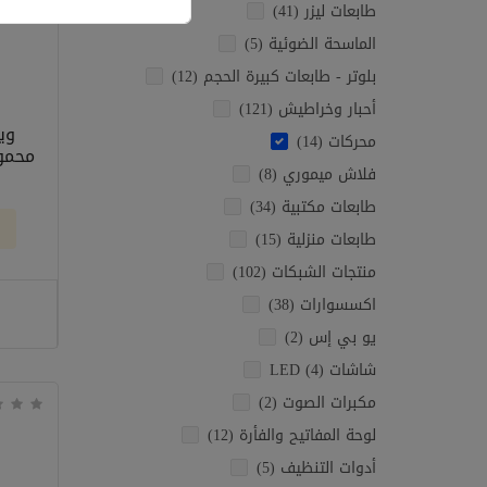
طابعات ليزر (41)
الماسحة الضوئية (5)
بلوتر - طابعات كبيرة الحجم (12)
أحبار وخراطيش (121)
وي
محركات (14)
فلاش ميموري (8)
طابعات مكتبية (34)
طابعات منزلية (15)
منتجات الشبكات (102)
اكسسوارات (38)
يو بي إس (2)
شاشات LED (4)
مكبرات الصوت (2)
لوحة المفاتيح والفأرة (12)
أدوات التنظيف (5)