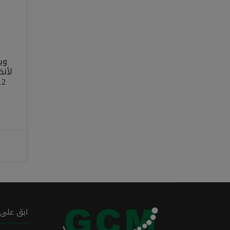
وي
لأنظ
12 تيرا بايت- لون
ابق على 