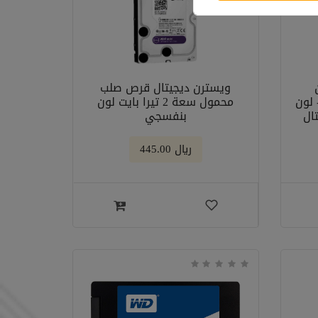
ويسترن ديجيتال قرص صلب
 بايت- لون
محمول سعة 2 تيرا بايت لون
ال
بنفسجي
﷼ 445.00