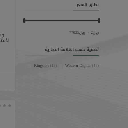
نطاق السعر
-
﷼
2
﷼
77625
وي
ت
تصفية حسب العلامة التجارية
Kingston
(12)
Western Digital
(17)