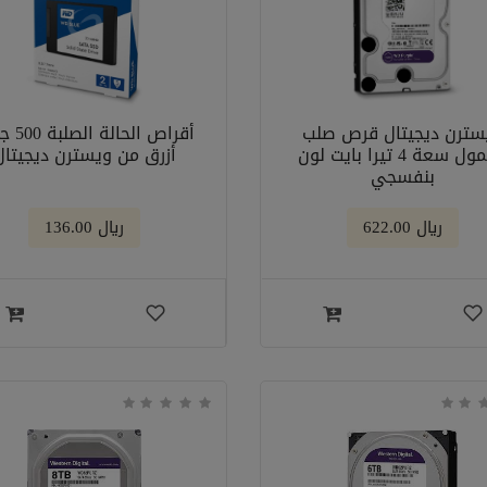
سترن ديجيتال قرص صلب
أقراص الحال
محمول سعة 4 تيرا بايت لون
أزرق من ويسترن ديجيتال
بنفسجي
﷼ 622.00
﷼ 136.00