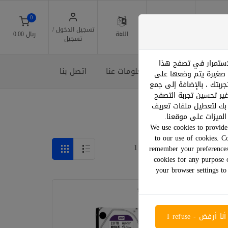
0
تسجيل الدخول /
مواقعنا
اللغة
﷼ 0.00
تسجيل
لاستمرار في تصفح هذا
قائمة الرغبات
معلومات عنا
اتصل بنا
ة صغيرة يتم وضعها على
ربتك ، بالإضافة إلى جمع
غير تحسين تجربة التصفح
 بك لتعطيل ملفات تعريف
لميزات على موقعنا.
We use cookies to provide 
to our use of cookies. C
عرض:
صفحة 1 من 1
remember your preferences
cookies for any purpose 
your browser settings to
أنا أرفض - I refuse