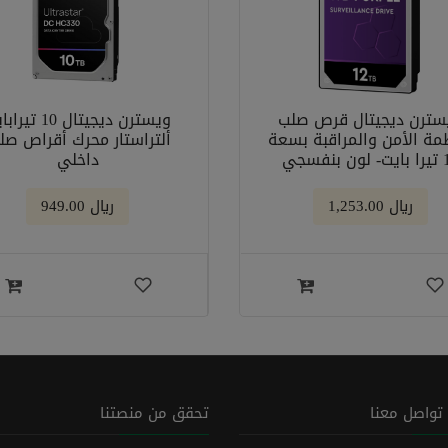
سترن ديجيتال قرص صلب
ويسترن ديجيتال 10 ت
مة الأمن والمراقبة بسعة
ألتراستار محرك أقراص صل
 بنفسجي
داخلي
﷼ 1,253.00
﷼ 949.00
تواصل معنا
تحقق من منصتنا