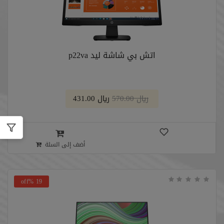
اتش بي شاشة ليد p22va
﷼ 570.00
﷼ 431.00
أضف إلى السلة
19 %off