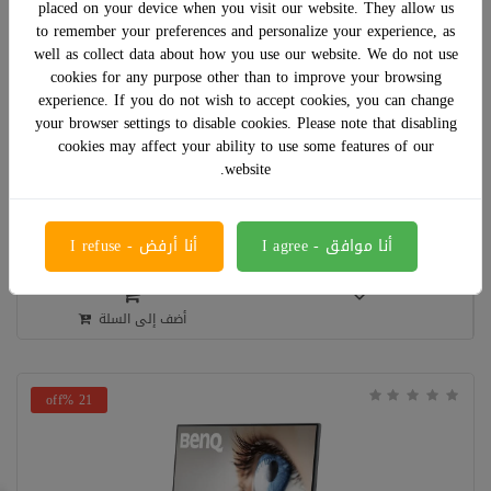
placed on your device when you visit our website. They allow us
to remember your preferences and personalize your experience, as
well as collect data about how you use our website. We do not use
cookies for any purpose other than to improve your browsing
experience. If you do not wish to accept cookies, you can change
شاشة بينكيو IPS 25 144Hz
your browser settings to disable cookies. Please note that disabling
cookies may affect your ability to use some features of our
website.
﷼ 1,965.00
﷼ 1,423.00
أنا موافق - I agree
أنا أرفض - I refuse
أضف إلى السلة
21 %off