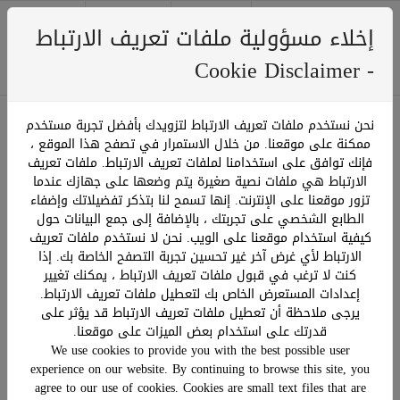
إخلاء مسؤولية ملفات تعريف الارتباط
0
Menu
﷼ 0.00
- Cookie Disclaimer
نحن نستخدم ملفات تعريف الارتباط لتزويدك بأفضل تجربة مستخدم
ممكنة على موقعنا. من خلال الاستمرار في تصفح هذا الموقع ،
ترتيب حسب:
فإنك توافق على استخدامنا لملفات تعريف الارتباط. ملفات تعريف
عرض:
صفحة 1 من 1
الارتباط هي ملفات نصية صغيرة يتم وضعها على جهازك عندما
تزور موقعنا على الإنترنت. إنها تسمح لنا بتذكر تفضيلاتك وإضفاء
الطابع الشخصي على تجربتك ، بالإضافة إلى جمع البيانات حول
كيفية استخدام موقعنا على الويب. نحن لا نستخدم ملفات تعريف
الارتباط لأي غرض آخر غير تحسين تجربة التصفح الخاصة بك. إذا
كنت لا ترغب في قبول ملفات تعريف الارتباط ، يمكنك تغيير
إعدادات المستعرض الخاص بك لتعطيل ملفات تعريف الارتباط.
يرجى ملاحظة أن تعطيل ملفات تعريف الارتباط قد يؤثر على
28 %off
قدرتك على استخدام بعض الميزات على موقعنا.
We use cookies to provide you with the best possible user
experience on our website. By continuing to browse this site, you
agree to our use of cookies. Cookies are small text files that are