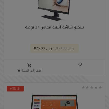
بينكيو شاشة أنيقة مقاس 27 بوصة
﷼ 1,050.00
﷼ 825.00
أضف إلى السلة
24 %off